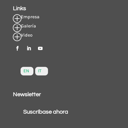
Links
Empresa
P
Galería
P
Video
P
EN
IT
Newsletter
Suscríbase ahora