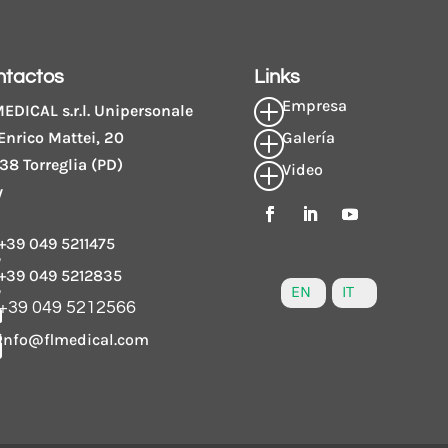
ntactos
Links
Empresa
P
EDICAL s.r.l. Unipersonale
Enrico Mattei, 20
Galería
P
38 Torreglia (PD)
Video
P
y
+39 049 5211475

+39 049 5212835

EN
IT
+39 049 5212566

info@flmedical.com
