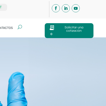
IT
U
Solicitar una
NTACTOS
cotización
0