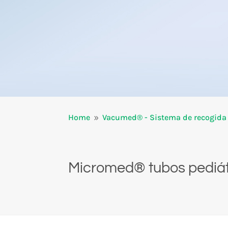
Home
Vacumed® - Sistema de recogida 
9
Micromed® tubos pediát