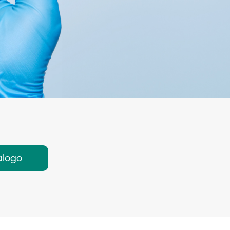
álogo