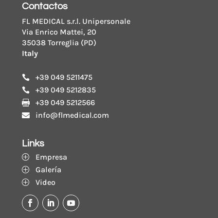
Contactos
FL MEDICAL s.r.l. Unipersonale
Via Enrico Mattei, 20
35038 Torreglia (PD)
Italy
+39 049 5211475

+39 049 5212835

+39 049 5212566

info@flmedical.com

Links
Empresa
P
Galería
P
Video
P