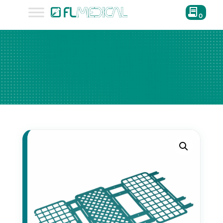
0
27146
Ø 16 mm diámetro tubos de
ensayo
60 posiciones
Blanco
27147