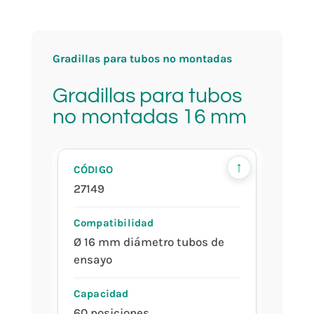
ensayo
Gradillas para tubos no montadas
60 posiciones
Gradillas para tubos
no montadas 16 mm
Verde
↑
27149
Ø 16 mm diámetro tubos de
ensayo
60 posiciones