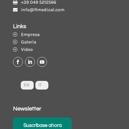
+39 049 5212566

info@flmedical.com

Links
Empresa
P
Galería
P
Video
P
EN
IT
Newsletter
Suscríbase ahora