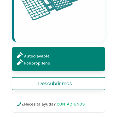
Ø 16 mm diámetro tubos de
ensayo
60 posiciones
Autoclavable
Polipropileno
Amarillo
Descubrir más
27148
¿Necesita ayuda?
CONTÁCTENOS
Ø 16 mm diámetro tubos de