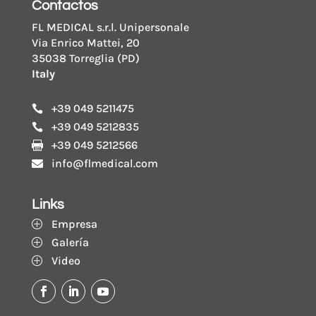
Contactos
FL MEDICAL s.r.l. Unipersonale
Via Enrico Mattei, 20
35038 Torreglia (PD)
Italy
+39 049 5211475

+39 049 5212835

+39 049 5212566

info@flmedical.com

Links
Empresa
P
Galería
P
Video
P