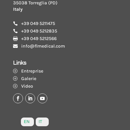
35038 Torreglia (PD)
Italy
+39 049 5211475

+39 049 5212835

+39 049 5212566

info@flmedical.com

Links
Entreprise
P
Galerie
P
Video
P
EN
IT