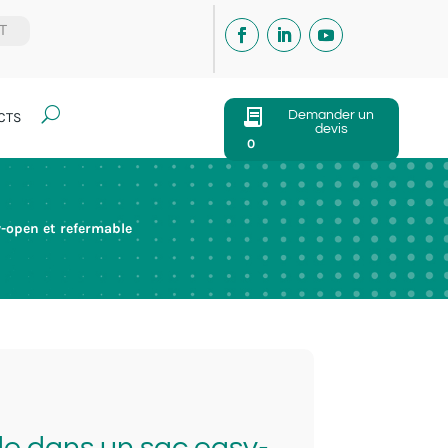
IT
U
Demander un
CTS
devis
0
y-open et refermable
ide dans un sac easy-