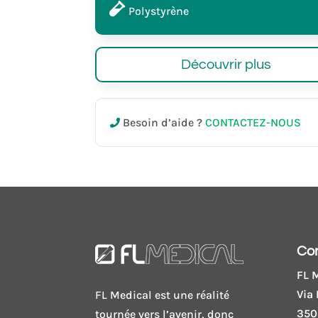
Polystyrène
Découvrir plus
Besoin d’aide ?
CONTACTEZ-NOUS
Co
FL M
Via 
FL Medical est une réalité
350
tournée vers l’avenir, donc