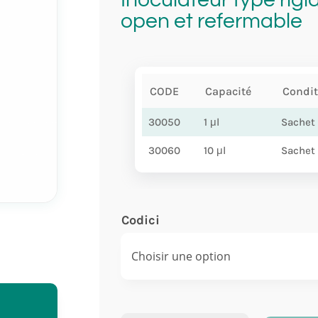
open et refermable
CODE
Capacité
Condi
30050
1 μl
Sachet
30060
10 μl
Sachet
Codici