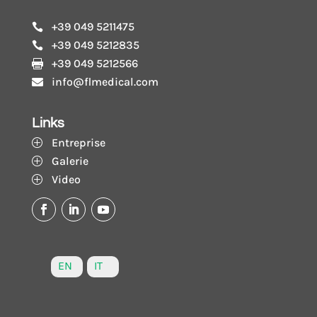
+39 049 5211475

+39 049 5212835

+39 049 5212566

info@flmedical.com

Links
Entreprise
P
Galerie
P
Video
P
EN
IT