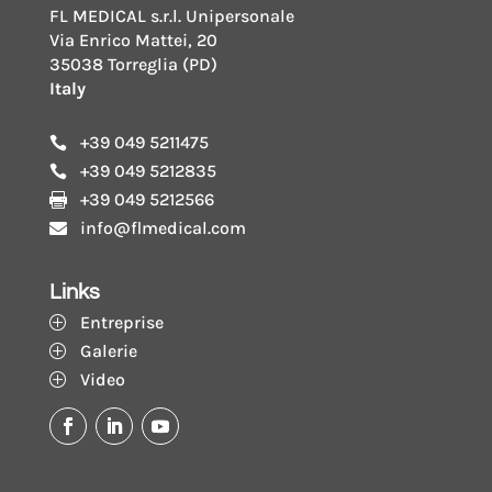
FL MEDICAL s.r.l. Unipersonale
Via Enrico Mattei, 20
35038 Torreglia (PD)
Italy
+39 049 5211475

+39 049 5212835

+39 049 5212566

info@flmedical.com

Links
Entreprise
P
Galerie
P
Video
P