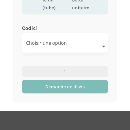
(tube)
unitaire
Codici
quantité
de
Kit
Demande de devis
pot
pour
urine
+
tube