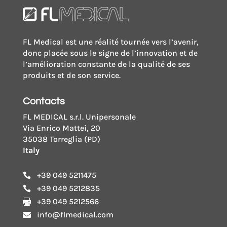
sous
vide
por
FL Medical est une réalité tournée vers l’avenir,
10
donc placée sous le signe de l’innovation et de
ml
l’amélioration constante de la qualité de ses
de
produits et de son service.
urine
Contacts
FL MEDICAL s.r.l. Unipersonale
Via Enrico Mattei, 20
35038 Torreglia (PD)
Italy
+39 049 5211475

+39 049 5212835

+39 049 5212566

info@flmedical.com
