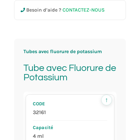
32158
Besoin d’aide ?
CONTACTEZ-NOUS
3 ml
Tubes avec fluorure de potassium
13x75 mm
Tube avec Fluorure de
Potassium
racks de 50 pièces
↑
32161
4 ml