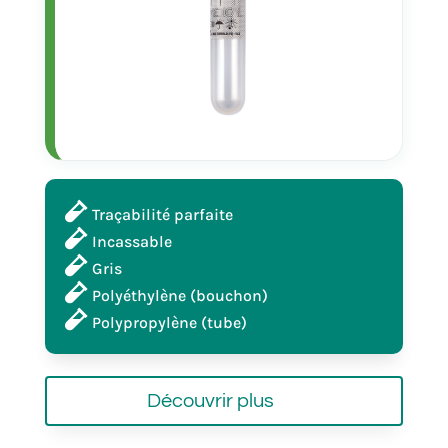
racks de 50 pièces
32157
2,5 ml
Traçabilité parfaite
Incassable
Gris
13x75 mm
Polyéthylène (bouchon)
Polypropylène (tube)
racks de 50 pièces
Découvrir plus