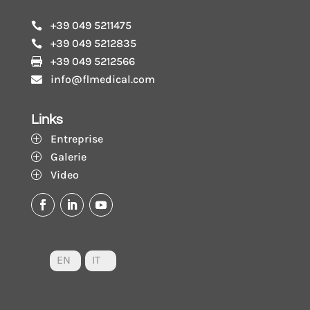
+39 049 5211475

+39 049 5212835

+39 049 5212566

info@flmedical.com

Links
Entreprise
P
Galerie
P
Video
P
EN
IT