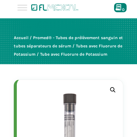
0
Accueil
/
Promed® - Tubes de prélèvement sanguin et
tubes séparateurs de sérum
/
Tubes avec Fluorure de
Potassium
/ Tube avec Fluorure de Potassium
32156
2,5 ml
12x56 mm
(base plate)