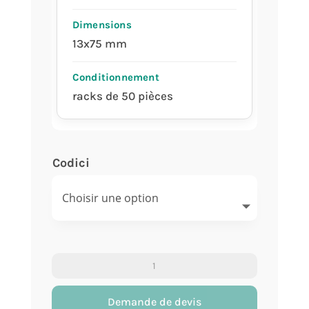
13x75 mm
racks de 50 pièces
Codici
quantité
de
Tube
Demande de devis