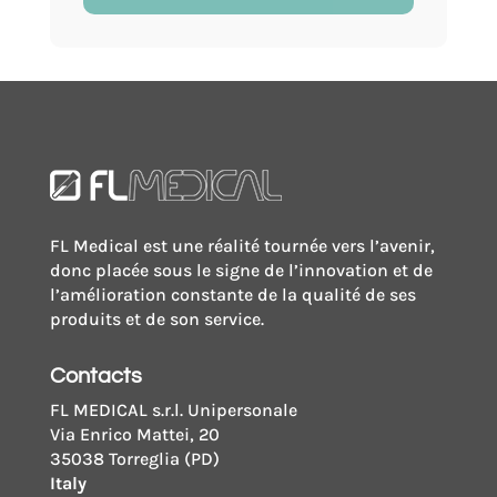
avec
Fluorure
de
Potassium
FL Medical est une réalité tournée vers l’avenir,
donc placée sous le signe de l’innovation et de
l’amélioration constante de la qualité de ses
produits et de son service.
Contacts
FL MEDICAL s.r.l. Unipersonale
Via Enrico Mattei, 20
35038 Torreglia (PD)
Italy