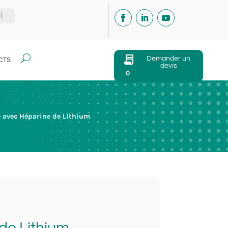
IT
U
Demander un
CTS
devis
0
 avec Héparine de Lithium
de Lithium