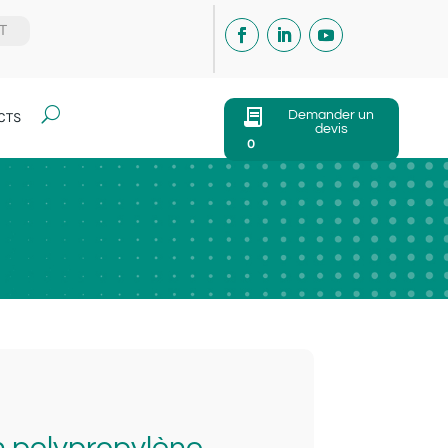
IT
U
Demander un
CTS
devis
0
 polypropylène