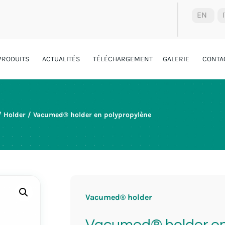
EN
PRODUITS
ACTUALITÉS
TÉLÉCHARGEMENT
GALERIE
CONTA
/
Holder
/ Vacumed® holder en polypropylène
Vacumed® holder
Vacumed® holder en