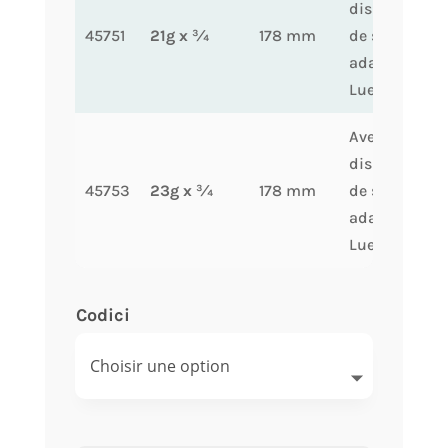
dispositif
45751
21g x ¾
178 mm
de sécurité,
adaptateur
Luer, stérile
Avec
dispositif
45753
23g x ¾
178 mm
de sécurité,
adaptateur
Luer, stérile
Codici