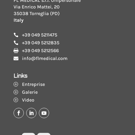
FL MEDICAL s.r.l. Unipersonale
Via Enrico Mattei, 20
35038 Torreglia (PD)
Italy
+39 049 5211475

+39 049 5212835

+39 049 5212566

info@flmedical.com

Links
Entreprise
P
Galerie
P
Video
P