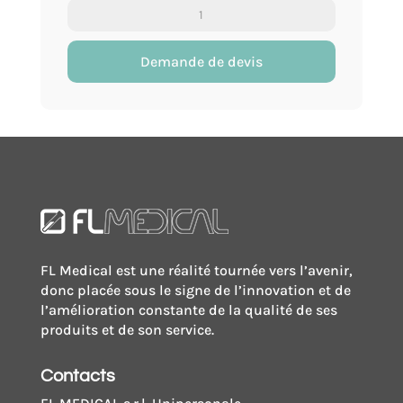
quantité
de
Vacumed®
Demande de devis
Tech
Pull-
Button
kit
de
prélèvement
sanguin
avec
FL Medical est une réalité tournée vers l’avenir,
dispositif
donc placée sous le signe de l’innovation et de
de
l’amélioration constante de la qualité de ses
sécurité
produits et de son service.
aiguille
papillon
Contacts