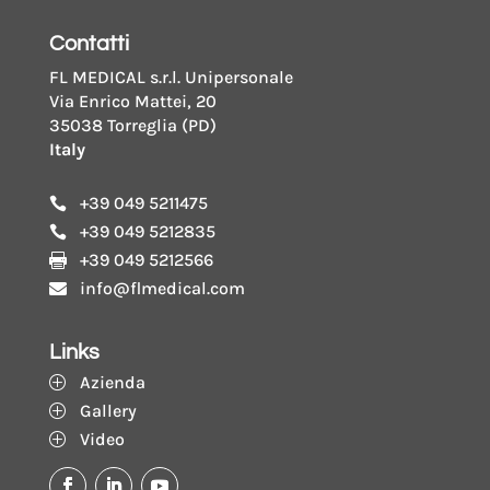
Contatti
FL MEDICAL s.r.l. Unipersonale
Via Enrico Mattei, 20
35038 Torreglia (PD)
Italy
+39 049 5211475

+39 049 5212835

+39 049 5212566

info@flmedical.com

Links
Azienda
P
Gallery
P
Video
P