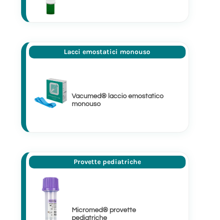
Lacci emostatici monouso
Vacumed® laccio emostatico
monouso
Provette pediatriche
Micromed® provette
pediatriche