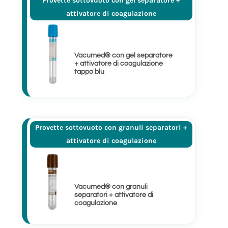
Provette sottovuoto con gel separatore +
attivatore di coagulazione
Vacumed® con gel separatore
+ attivatore di coagulazione
tappo blu
Provette sottovuoto con granuli separatori +
attivatore di coagulazione
Vacumed® con granuli
separatori + attivatore di
coagulazione