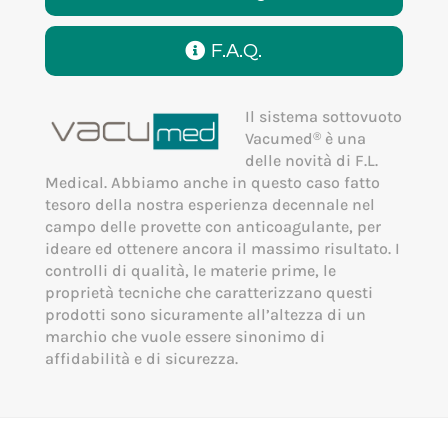
F.A.Q.
Il sistema sottovuoto
Vacumed
è una
®
delle novità di F.L.
Medical. Abbiamo anche in questo caso fatto
tesoro della nostra esperienza decennale nel
campo delle provette con anticoagulante, per
ideare ed ottenere ancora il massimo risultato. I
controlli di qualità, le materie prime, le
proprietà tecniche che caratterizzano questi
prodotti sono sicuramente all’altezza di un
marchio che vuole essere sinonimo di
affidabilità e di sicurezza.