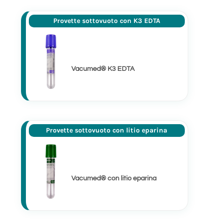
Provette sottovuoto con K3 EDTA
Vacumed® K3 EDTA
Provette sottovuoto con litio eparina
Vacumed® con litio eparina