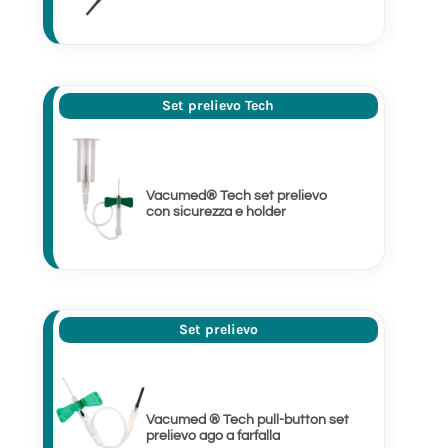
Set prelievo Tech
Vacumed® Tech set prelievo
con sicurezza e holder
Set prelievo
Vacumed ® Tech pull-button set
prelievo ago a farfalla