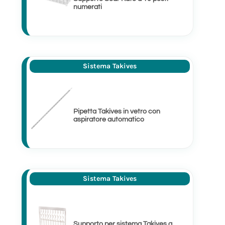
numerati
Sistema Takives
Pipetta Takives in vetro con
aspiratore automatico
Sistema Takives
Supporto per sistema Takives a