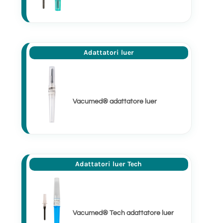
Adattatori luer
Vacumed® adattatore luer
Adattatori luer Tech
Vacumed® Tech adattatore luer