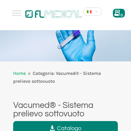
0
Home
Categoria: Vacumed® - Sistema
9
prelievo sottovuoto
Vacumed® - Sistema
prelievo sottovuoto
Catalogo