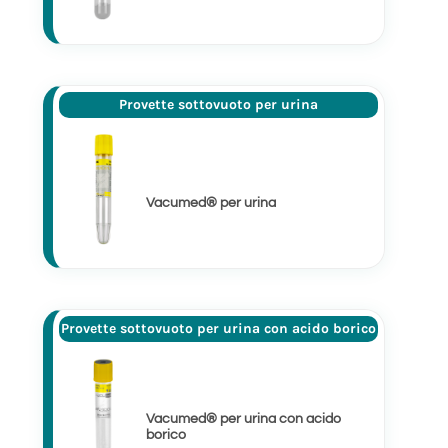
Provette sottovuoto per urina
Vacumed® per urina
Provette sottovuoto per urina con acido borico
Vacumed® per urina con acido
borico