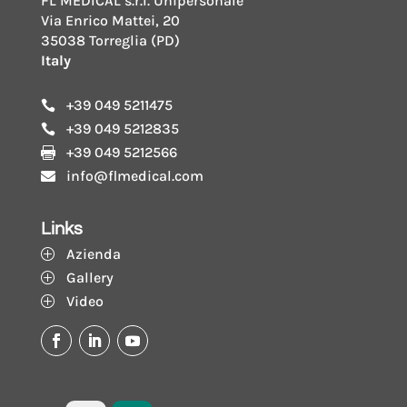
FL MEDICAL s.r.l. Unipersonale
Via Enrico Mattei, 20
35038 Torreglia (PD)
Italy
+39 049 5211475

+39 049 5212835

+39 049 5212566

info@flmedical.com

Links
Azienda
P
Gallery
P
Video
P