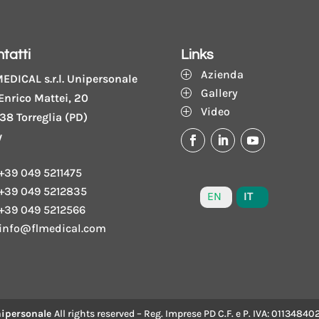
tatti
Links
Azienda
P
EDICAL s.r.l. Unipersonale
Gallery
P
Enrico Mattei, 20
Video
P
38 Torreglia (PD)
y
+39 049 5211475
+39 049 5212835
IT
EN
+39 049 5212566
info@flmedical.com
Unipersonale
All rights reserved – Reg. Imprese PD C.F. e P. IVA: 01134840