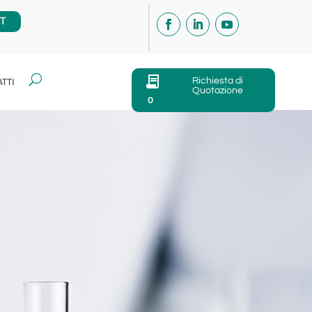
IT
U
Richiesta di
TTI
Quotazione
0