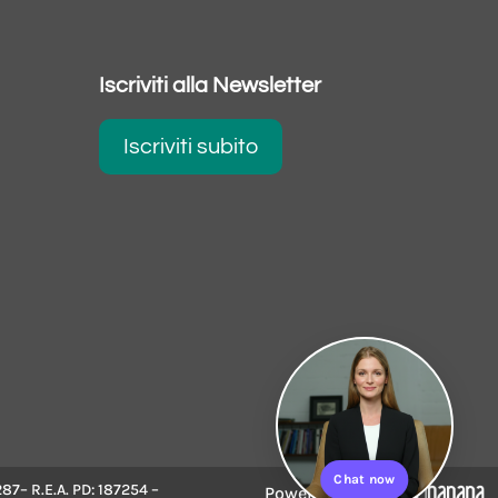
Iscriviti alla Newsletter
Iscriviti subito
Chat now
287– R.E.A. PD: 187254 –
Powered by