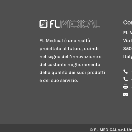
Con
FL M
Via 
FL Medical è una realtà
350
proiettata al futuro, quindi
Ital
nel segno dell’innovazione e
del costante miglioramento

della qualità dei suoi prodotti

e del suo servizio.


© FL MEDICAL s.r.l. 