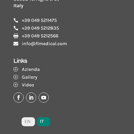
Italy
+39 049 5211475

+39 049 5212835

+39 049 5212566

info@flmedical.com

Links
Azienda
P
Gallery
P
Video
P
IT
EN