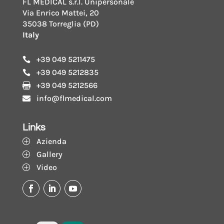
FL MEDICAL s.r.l. Unipersonale
Via Enrico Mattei, 20
35038 Torreglia (PD)
Italy
+39 049 5211475

+39 049 5212835

+39 049 5212566

info@flmedical.com

Links
Azienda
P
Gallery
P
Video
P