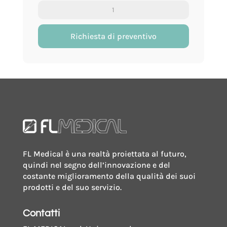
Contenitore
per
urina
Richiesta di preventivo
con
superficie
di
scrittura
con
tappo
a
vite
FL Medical è una realtà proiettata al futuro,
a
quindi nel segno dell’innovazione e del
parte
costante miglioramento della qualità dei suoi
quantity
prodotti e del suo servizio.
Contatti