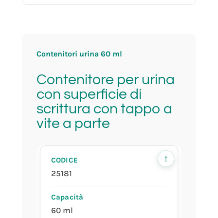
prodotto in camera bianca
ISO 8
Contenitori urina 60 ml
Contenitore per urina
sfusa
con superficie di
scrittura con tappo a
vite a parte
tappo bianco
↑
25181
60 ml