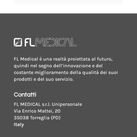
ventilazione
ø
confezione da 20 pezzi
90
mm
quantity
29162
FL Medical è una realtà proiettata al futuro,
quindi nel segno dell’innovazione e del
ø 90 mm,
costante miglioramento della qualità dei suoi
H 16,2 mm
prodotti e del suo servizio.
Contatti
sterile
FL MEDICAL s.r.l. Unipersonale
Via Enrico Mattei, 20
35038 Torreglia (PD)
confezione da 20 pezzi
Italy