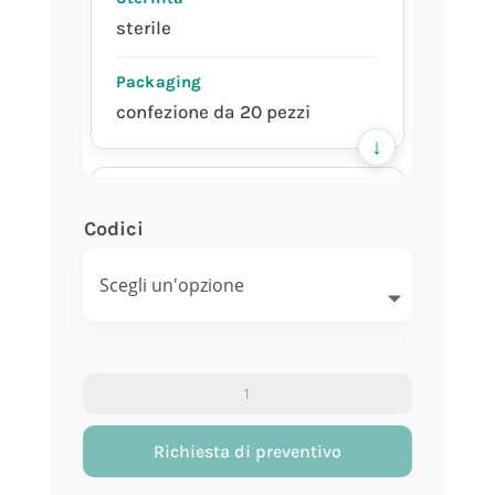
sterile
confezione da 20 pezzi
↓
Codici
29152
ø 90 mm,
H 16,2 mm
Piastre
di
prodotta in camera bianca
petri
Richiesta di preventivo
ISO 6
senza