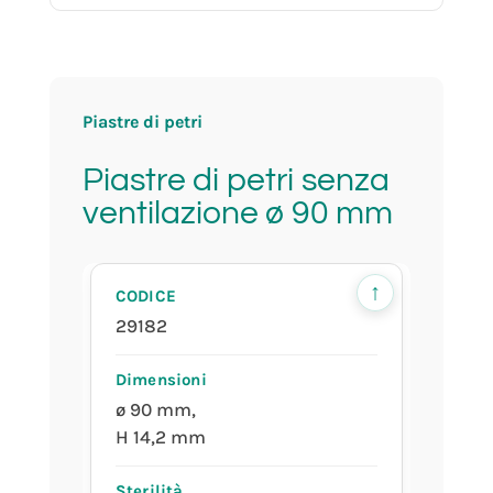
H 14,2 mm
prodotta in camera bianca
Piastre di petri
ISO 6
Piastre di petri senza
ventilazione ø 90 mm
confezione da 20 pezzi
↑
29182
ø 90 mm,
H 14,2 mm