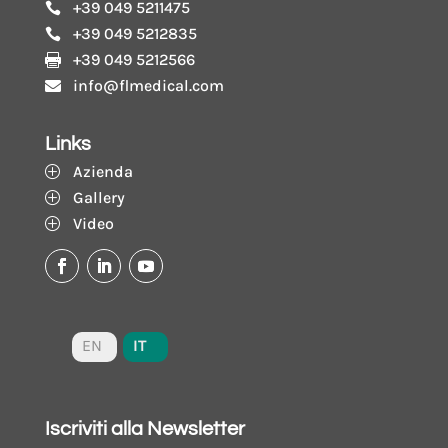
+39 049 5211475

+39 049 5212835

+39 049 5212566

info@flmedical.com

Links
Azienda
P
Gallery
P
Video
P
IT
EN
Iscriviti alla Newsletter