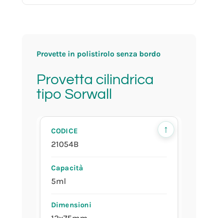
5ml
Provette in polistirolo senza bordo
12x75mm
Provetta cilindrica
tipo Sorwall
in sacchetto da 250pz
↑
21054B
5ml