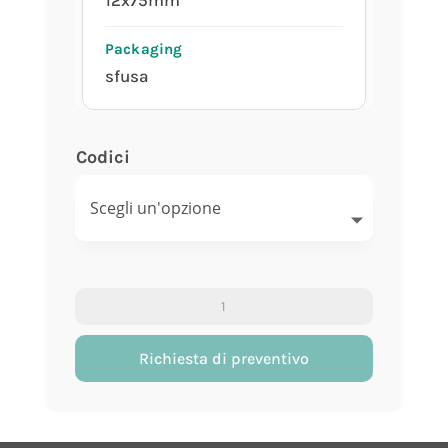
12x75mm
sfusa
Codici
Provetta
cilindrica
tipo
Richiesta di preventivo
Sorwall
quantity