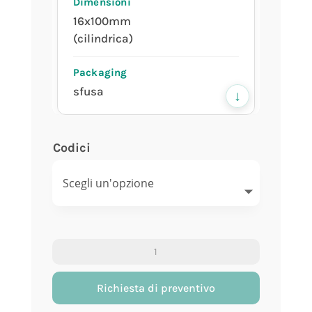
16x100mm
(cilindrica)
sfusa
↓
Codici
21086
10ml
Provetta
graduata
16x100mm
con
Richiesta di preventivo
(conica)
spessore