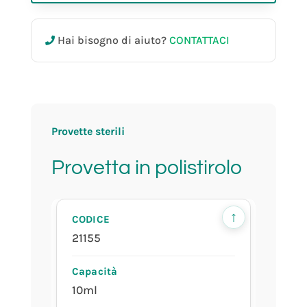
Hai bisogno di aiuto?
CONTATTACI
10ml
16x100mm
(cilindrica)
Provette sterili
Provetta in polistirolo
sfusa
↑
21155
10ml