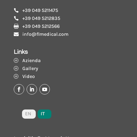
+39 049 5211475

+39 049 5212835

+39 049 5212566

info@flmedical.com

Links
Azienda
P
Gallery
P
Video
P
IT
EN