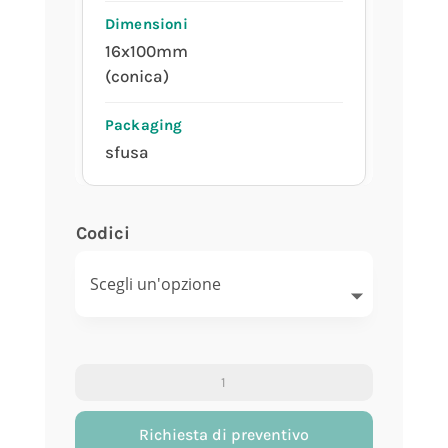
16x100mm
(conica)
sfusa
Codici
Provetta
in
polistirolo
Richiesta di preventivo